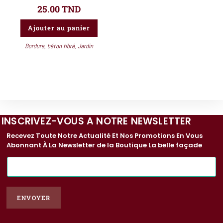
25.00
TND
Ajouter au panier
Bordure
,
béton fibré
,
Jardin
INSCRIVEZ-VOUS A NOTRE NEWSLETTER
Recevez Toute Notre Actualité Et Nos Promotions En Vous
Abonnant À La Newsletter de la Boutique La belle façade
E
-
m
a
ENVOYER
i
l
*