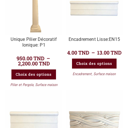
Unique Pilier Décoratif
Encadrement Lisse:EN15
Ionique: P1
4.00
TND
–
13.00
TND
950.00
TND
–
2,200.00
TND
Choix des options
Encadrement
,
Surface maison
Choix des options
Pilier et Pergola
,
Surface maison