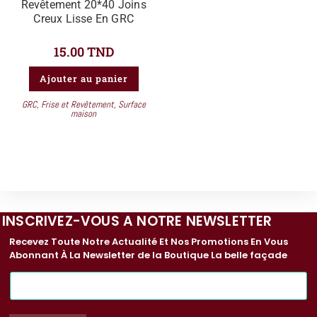
Revêtement 20*40 Joins
Creux Lisse En GRC
15.00
TND
Ajouter au panier
GRC
,
Frise et Revêtement
,
Surface
maison
INSCRIVEZ-VOUS A NOTRE NEWSLETTER
Recevez Toute Notre Actualité Et Nos Promotions En Vous
Abonnant À La Newsletter de la Boutique La belle façade
E
-
m