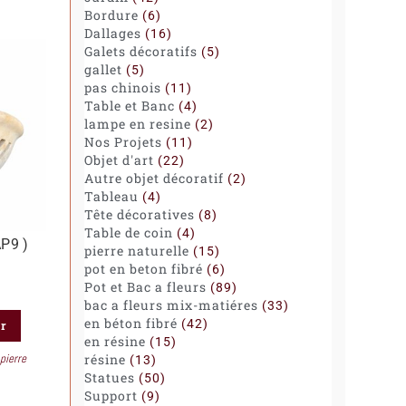
Bordure
6
Dallages
16
Galets décoratifs
5
gallet
5
pas chinois
11
Table et Banc
4
lampe en resine
2
Nos Projets
11
Objet d'art
22
Autre objet décoratif
2
Tableau
4
Tête décoratives
8
Table de coin
4
AP9 )
pierre naturelle
15
pot en beton fibré
6
Pot et Bac a fleurs
89
bac a fleurs mix-matiéres
33
en béton fibré
42
er
en résine
15
pierre
résine
13
Statues
50
Support
9