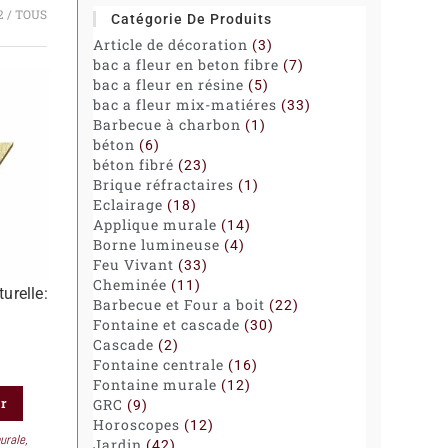
2
TOUS
Catégorie De Produits
Article de décoration
3
bac a fleur en beton fibre
7
bac a fleur en résine
5
bac a fleur mix-matiéres
33
Barbecue à charbon
1
béton
6
béton fibré
23
Brique réfractaires
1
Eclairage
18
Applique murale
14
Borne lumineuse
4
Feu Vivant
33
Cheminée
11
urelle:
Barbecue et Four a boit
22
Fontaine et cascade
30
Cascade
2
Fontaine centrale
16
Fontaine murale
12
er
GRC
9
Horoscopes
12
urale
,
Jardin
42