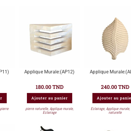
AP11)
Applique Murale:(AP12)
Applique Murale:(
180.00
TND
240.00
TND
er
Ajouter au panier
Ajouter au pani
pierre
pierre naturelle
,
Applique murale
,
Eclairage
,
Applique murale
,
Eclairage
naturelle