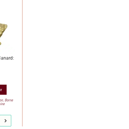
anard:
er
ion
,
Borne
sine