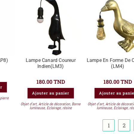
AP8)
Lampe Canard Coureur
Lampe En Forme De C
Indien(LM3)
(LM4)
180.00
TND
180.00
TND
er
Ajouter au panier
Ajouter au pani
pierre
Objet d'art
,
Article de décoration
,
Borne
Objet d'art
,
Article de décorat
lumineuse
,
Eclairage
,
résine
lumineuse
,
Eclairage
,
ré
1
2