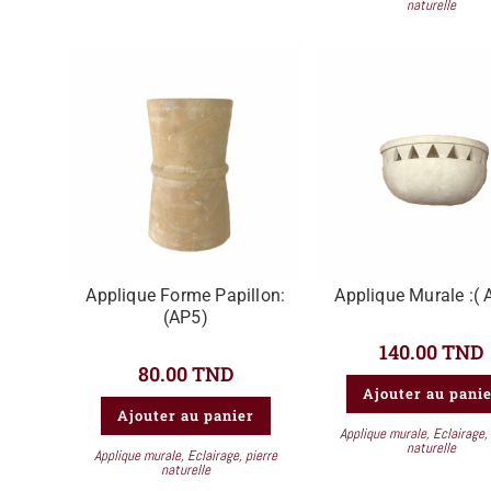
naturelle
Applique Forme Papillon:
Applique Murale :( 
(AP5)
140.00
TND
80.00
TND
Ajouter au pani
Ajouter au panier
Applique murale
,
Eclairage
,
naturelle
Applique murale
,
Eclairage
,
pierre
naturelle