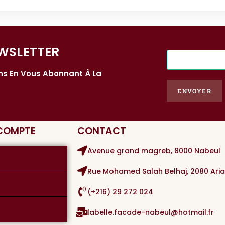
WSLETTER​
E
-
ons En Vous Abonnant À La
m
a
ENVOYER
i
l
*
 COMPTE
CONTACT
Avenue grand magreb, 8000 Nabeul
Rue Mohamed Salah Belhaj, 2080 Ari
(+216) 29 272 024
labelle.facade-nabeul@hotmail.fr