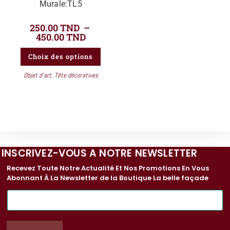
Murale:TL5
250.00
TND
–
450.00
TND
Choix des options
Objet d'art
,
Tête décoratives
INSCRIVEZ-VOUS A NOTRE NEWSLETTER
Recevez Toute Notre Actualité Et Nos Promotions En Vous
Abonnant À La Newsletter de la Boutique La belle façade
E
-
m
a