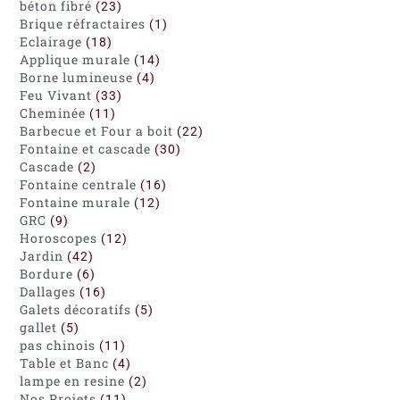
béton fibré
23
Brique réfractaires
1
Eclairage
18
Applique murale
14
Borne lumineuse
4
Feu Vivant
33
Cheminée
11
Barbecue et Four a boit
22
Fontaine et cascade
30
Cascade
2
Fontaine centrale
16
Fontaine murale
12
GRC
9
Horoscopes
12
Jardin
42
Bordure
6
Dallages
16
Galets décoratifs
5
gallet
5
pas chinois
11
Table et Banc
4
lampe en resine
2
Nos Projets
11