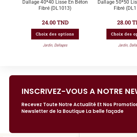
Dallage 40*40 Lisse En Béton
Dallage 50*50 Li
Fibré (DL1013)
Fibré (DL
24.00
TND
28.00
T
Choix des options
Choix des o
Jardin
,
Dallages
Jardin
,
Dall
INSCRIVEZ-VOUS A NOTRE NE
Recevez Toute Notre Actualité Et Nos Promoti
Newsletter de la Boutique La belle façade