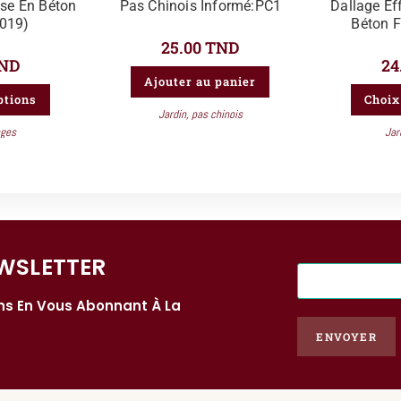
sse En Béton
Pas Chinois Informé:PC1
Dallage Ef
1019)
Béton F
25.00
TND
ND
24
Ajouter au panier
ptions
Choix
Jardin
,
pas chinois
ages
Jar
WSLETTER​
E
-
ons En Vous Abonnant À La
m
a
ENVOYER
i
l
*