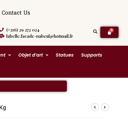
Contact Us
(+216) 29 272 024
labelle.facade-nabeul@hotmail.fr
ant
Objet d’art
Statues
Supports
 Kg