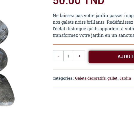
50.00
TND
Ne laissez pas votre jardin passer inap
nos galets noirs brillants. Redéfinisse
l’éclat distingué qu’ils apportent à v
transformez votre jardin en un sanctua
-
+
AJOUT
Catégories :
Galets décoratifs
,
gallet
,
Jardin