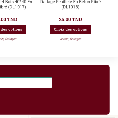
fet Bois 40*40 En
Dallage Feuilleté En Béton Fibré
ibré (DL1017)
(DL1018)
.00
TND
25.00
TND
 des options
Choix des options
din
,
Dallages
Jardin
,
Dallages