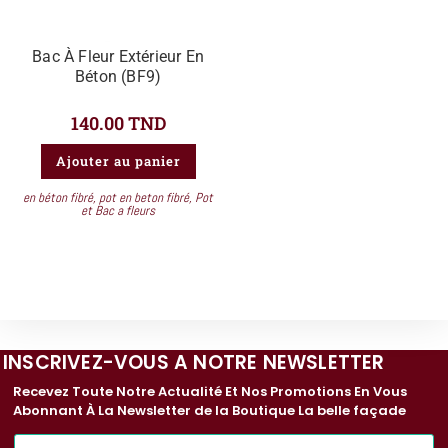
Bac À Fleur Extérieur En
Béton (BF9)
140.00
TND
Ajouter au panier
en béton fibré
,
pot en beton fibré
,
Pot
et Bac a fleurs
INSCRIVEZ-VOUS A NOTRE NEWSLETTER
Recevez Toute Notre Actualité Et Nos Promotions En Vous
Abonnant À La Newsletter de la Boutique La belle façade
E