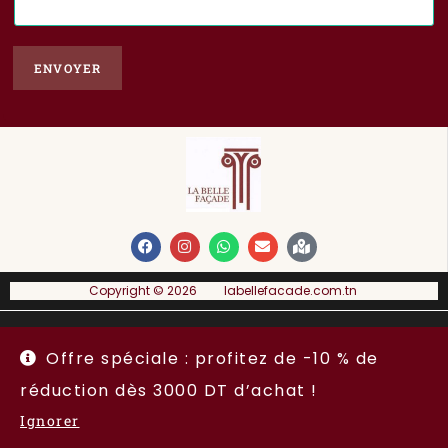
-
m
a
ENVOYER
i
l
*
Copyright © 2026 labellefacade.com.tn
A propos
Condition générale de ventes
Espace Vendeur
Offre spéciale : profitez de -10 % de
Copyright 2026 - labellefacade.com.tn
réduction dès 3000 DT d’achat !
Ignorer