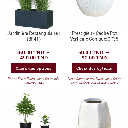
Jardinière Rectangulaire :
Prestigieux Cache Pot
(BF41)
Verticale Conique:CP35
150.00
TND
–
60.00
TND
–
490.00
TND
90.00
TND
Choix des options
Choix des options
Pot et Bac a fleurs
,
bac a fleurs mix-
bac a fleur mix-matiéres
,
bac a fleurs
matiéres
,
GRC
mix-matiéres
,
Pot et Bac a fleurs