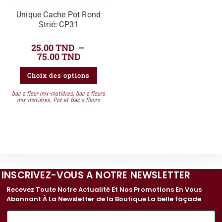
Unique Cache Pot Rond
Strié: CP31
25.00
TND
–
75.00
TND
Choix des options
bac a fleur mix-matiéres
,
bac a fleurs
mix-matiéres
,
Pot et Bac a fleurs
INSCRIVEZ-VOUS A NOTRE NEWSLETTER
Recevez Toute Notre Actualité Et Nos Promotions En Vous
Abonnant À La Newsletter de la Boutique La belle façade
E