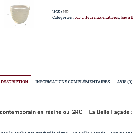
UGS :
ND
Catégories :
bac a fleur mix-matiéres
,
bac a 
DESCRIPTION
INFORMATIONS COMPLÉMENTAIRES
AVIS (0)
ontemporain en résine ou GRC – La Belle Façade : l
avec le
cache pot graduelle
signé «
La Belle Façade »
. Conçu ave