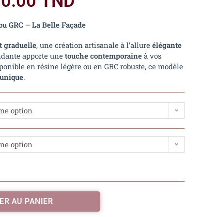
10.00
TND
ou GRC – La Belle Façade
t graduelle
, une création artisanale à l’allure
élégante
endante apporte une
touche contemporaine
à vos
ponible en résine légère ou en GRC robuste, ce modèle
 unique
.
une option
une option
ER AU PANIER