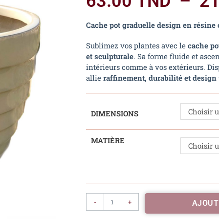
63.00
TND
–
2
Cache pot graduelle design en résine 
Sublimez vos plantes avec le
cache po
et sculpturale
. Sa forme fluide et asc
intérieurs comme à vos extérieurs. Dis
allie
raffinement, durabilité et design
Choisir 
DIMENSIONS
MATIÈRE
Choisir 
-
+
AJOUT