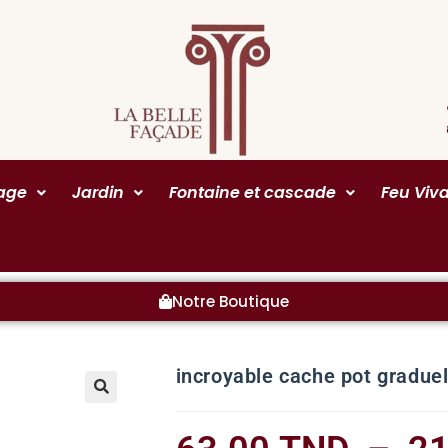
rage
Jardin
Fontaine et cascade
Feu Viv
Notre Boutique
incroyable cache pot gradue
🔍