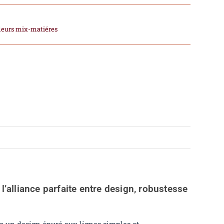
fleurs mix-matiéres
’alliance parfaite entre design, robustesse
c un design épuré aux lignes simples et