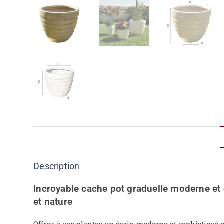
Description
Incroyable cache pot graduelle moderne et c
et nature
Offrez à vos plantes un écrin moderne et sophistiqué 