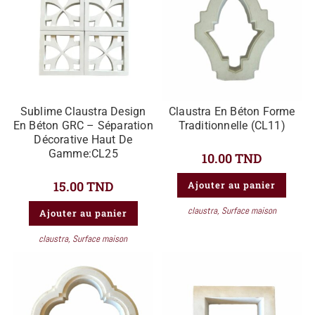
Claustra En Béton Forme
Sublime Claustra Design
Traditionnelle (CL11)
En Béton GRC – Séparation
Décorative Haut De
Gamme:CL25
10.00
TND
15.00
TND
Ajouter au panier
claustra
,
Surface maison
Ajouter au panier
claustra
,
Surface maison