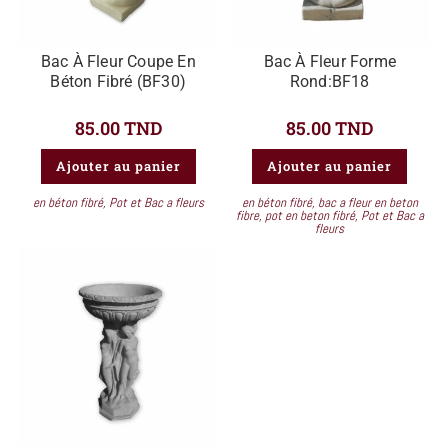
Bac À Fleur Coupe En
Bac À Fleur Forme
Béton Fibré (BF30)
Rond:BF18
85.00
TND
85.00
TND
Ajouter au panier
Ajouter au panier
en béton fibré
,
Pot et Bac a fleurs
en béton fibré
,
bac a fleur en beton
fibre
,
pot en beton fibré
,
Pot et Bac a
fleurs