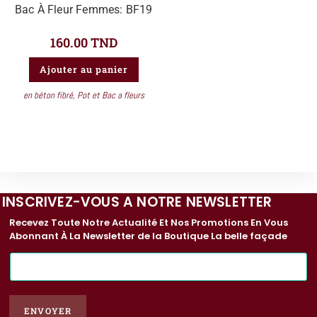
Bac À Fleur Femmes: BF19
160.00
TND
Ajouter au panier
en béton fibré
,
Pot et Bac a fleurs
INSCRIVEZ-VOUS A NOTRE NEWSLETTER
Recevez Toute Notre Actualité Et Nos Promotions En Vous
Abonnant À La Newsletter de la Boutique La belle façade
E
-
m
a
ENVOYER
i