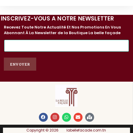
INSCRIVEZ-VOUS A NOTRE NEWSLETTER
Recevez Toute Notre Actualité Et Nos Promotions En Vous
Abonnant À La Newsletter de la Boutique La belle façade
E
-
m
a
ENVOYER
i
l
*
Copyright © 2026 labellefacade.com.tn