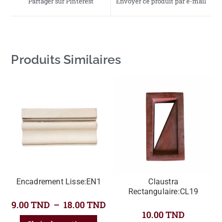
Partager sur Pinterest
Envoyer ce produit par e-mail
Produits Similaires
Encadrement Lisse:EN1
Claustra
Rectangulaire:CL19
9.00
TND
–
18.00
TND
10.00
TND