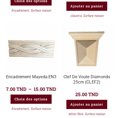
Choix des options
Ajouter au panier
Encadrement
,
Surface maison
claustra
,
Surface maison
Encadrement Mayeda:EN3
Clef De Voute Diamonds
25cm (CLEF2)
7.00
TND
–
15.00
TND
25.00
TND
Choix des options
Ajouter au panier
Encadrement
,
Surface maison
béton fibré
,
Surface maison