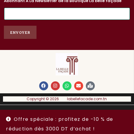
Abonnant À La Newsletter de la Boutique La belle façade
E
-
m
a
ENVOYER
i
l
*
Copyright © 2026 labellefacade.com.tn
A propos
Condition générale de ventes
Espace Vendeur
Offre spéciale : profitez de -10 % de
Copyright 2026 - labellefacade.com.tn
réduction dès 3000 DT d’achat !