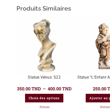
Produits Similaires
Statue Vénus: S22
Statue “L’Enfant 
350.00
TND
–
400.00
TND
250.00
Choix des options
Ajouter au 
Statues
Statues