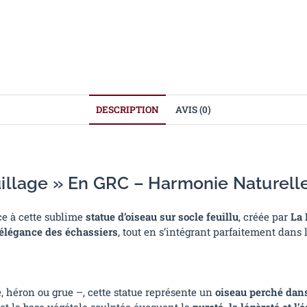
DESCRIPTION
AVIS (0)
uillage » En GRC – Harmonie Naturell
âce à cette sublime
statue d’oiseau sur socle feuillu
, créée par
La 
’élégance des échassiers
, tout en s’intégrant parfaitement dans 
, héron ou grue –, cette statue représente un
oiseau perché dans
s et la base végétale sculptée évoquent la
pureté, la légèreté et l’