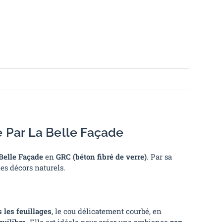
e Par La Belle Façade
Belle Façade
en
GRC (béton fibré de verre)
. Par sa
les décors naturels.
 les feuillages
, le cou délicatement courbé, en
équilibre
. Elle est idéale pour créer une ambiance
zen,