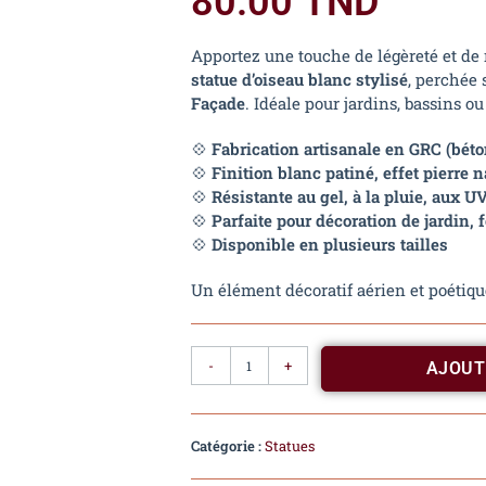
80.00
TND
Apportez une touche de légèreté et de 
statue d’oiseau blanc stylisé
, perchée 
Façade
. Idéale pour jardins, bassins ou
💠
Fabrication artisanale en GRC (béton
💠
Finition blanc patiné, effet pierre n
💠
Résistante au gel, à la pluie, aux UV
💠
Parfaite pour décoration de jardin, 
💠
Disponible en plusieurs tailles
Un élément décoratif aérien et poétiq
-
+
AJOUT
Catégorie :
Statues