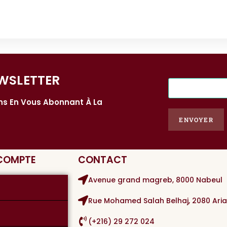
WSLETTER​
E
-
ons En Vous Abonnant À La
m
a
ENVOYER
i
l
*
 COMPTE
CONTACT
Avenue grand magreb, 8000 Nabeul
Rue Mohamed Salah Belhaj, 2080 Ari
(+216) 29 272 024