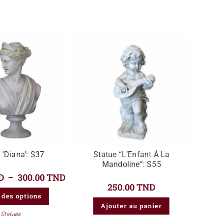
 ‘Diana’: S37
Statue “L’Enfant À La
Mandoline”: S55
D
–
300.00
TND
250.00
TND
 des options
Ajouter au panier
Statues