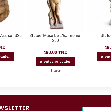
 Assise’: S20
Statue ‘Muse De L’harmonie’:
Statue
S30
ND
48
480.00
TND
panier
Ajout
Ajouter au panier
Statues
WSLETTER​
E