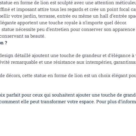
tatue en forme de lion est sculpté avec une attention méticuleus
iné et imposant attire tous les regards et crée un point focal c
lir votre jardin, terrasse, entrée ou même un hall d’entrée spac
élégante apportent une touche royale à n’importe quel décor.
e statue nécessite peu d’entretien pour conserver son apparence
 conservant sa beauté.
on ?
esign détaillé ajoutent une touche de grandeur et d’élégance à vot
ité remarquable et une résistance aux intempéries, garantissant
 de décors, cette statue en forme de lion est un choix élégant po
oix parfait pour ceux qui souhaitent ajouter une touche de grand
 comment elle peut transformer votre espace. Pour plus d’infor