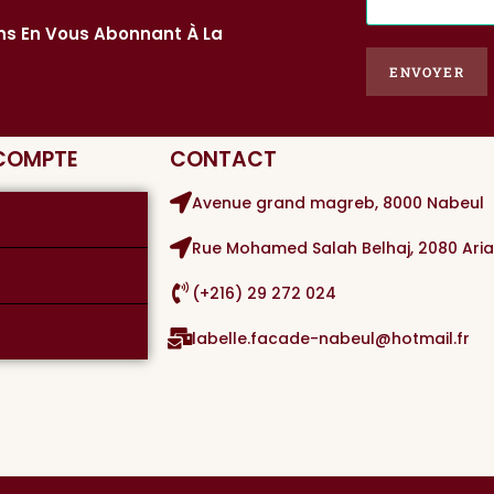
-
ons En Vous Abonnant À La
m
a
ENVOYER
i
l
*
 COMPTE
CONTACT
Avenue grand magreb, 8000 Nabeul
Rue Mohamed Salah Belhaj, 2080 Ari
(+216) 29 272 024
labelle.facade-nabeul@hotmail.fr