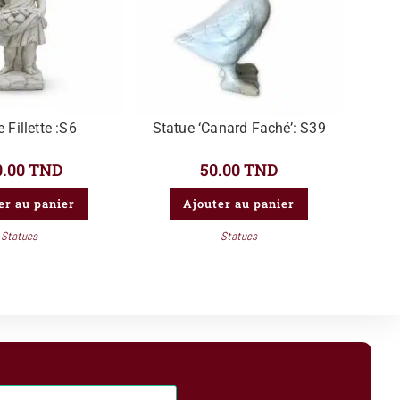
 Fillette :S6
Statue ‘Canard Faché’: S39
0.00
TND
50.00
TND
er au panier
Ajouter au panier
Statues
Statues