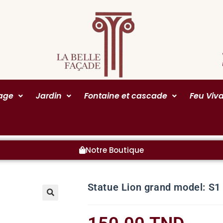
rage
Jardin
Fontaine et cascade
Feu Viv
Notre Boutique
Statue Lion grand model: S1
🔍