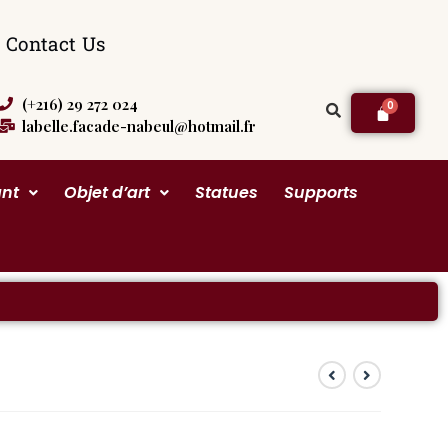
Contact Us
(+216) 29 272 024
labelle.facade-nabeul@hotmail.fr
ant
Objet d’art
Statues
Supports