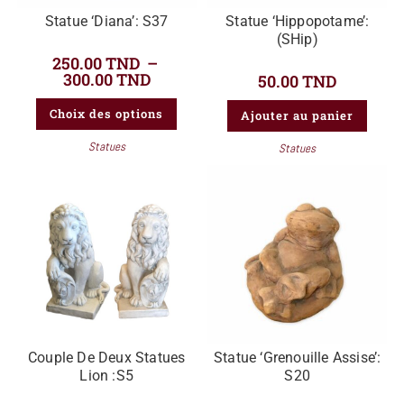
Statue ‘Diana’: S37
Statue ‘Hippopotame’:
(SHip)
250.00
TND
–
300.00
TND
50.00
TND
Choix des options
Ajouter au panier
Statues
Statues
Couple De Deux Statues
Statue ‘Grenouille Assise’:
Lion :S5
S20