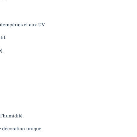
intempéries et aux UV.
tif.
).
 l’humidité.
e décoration unique.