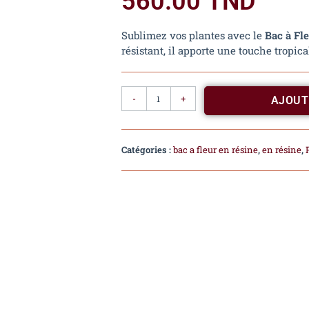
560.00
TND
Sublimez vos plantes avec le
Bac à Fl
résistant, il apporte une touche tropica
-
+
AJOUT
Catégories :
bac a fleur en résine
,
en résine
,