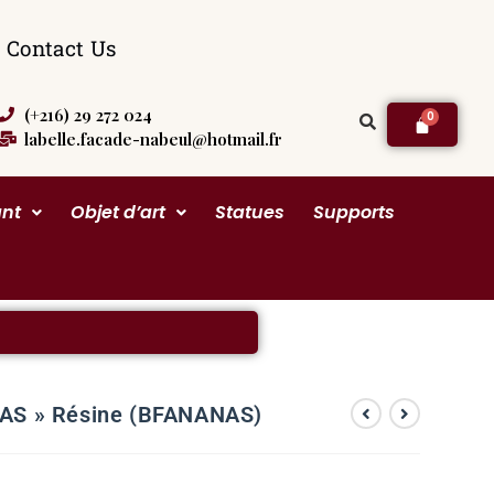
Contact Us
(+216) 29 272 024
labelle.facade-nabeul@hotmail.fr
ant
Objet d’art
Statues
Supports
NAS » Résine (BFANANAS)