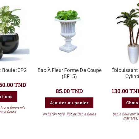
t Boule :CP2
Bac À Fleur Forme De Coupe
Éblouissant
(BF15)
Cylind
60.00
TND
85.00
TND
130.00
TN
ptions
Ajouter au panier
Choix
,
bac a fleurs mix-
ac a fleurs
en béton fibré
,
Pot et Bac a fleurs
bac a fleur mix-
matiéres
,