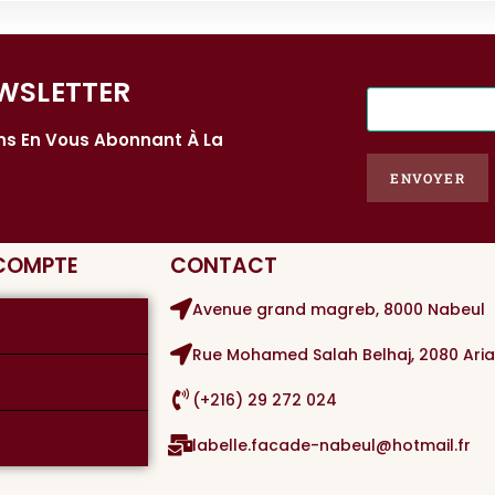
WSLETTER​
E
-
ons En Vous Abonnant À La
m
a
ENVOYER
i
l
*
 COMPTE
CONTACT
Avenue grand magreb, 8000 Nabeul
Rue Mohamed Salah Belhaj, 2080 Ari
(+216) 29 272 024
labelle.facade-nabeul@hotmail.fr