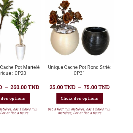
 Cache Pot Martelé
Unique Cache Pot Rond Strié:
rique : CP20
CP31
D
–
260.00
TND
25.00
TND
–
75.00
TND
 des options
Choix des options
matiéres
,
bac a fleurs mix-
bac a fleur mix-matiéres
,
bac a fleurs mix-
Pot et Bac a fleurs
matiéres
,
Pot et Bac a fleurs