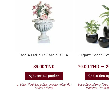
Bac À Fleur De Jardin:BF34
Élégant Cache Po
85.00
TND
70.00
TND
–
2
Ajouter au panier
Choix des o
en béton fibré
,
bac a fleur en beton fibre
,
Pot
bac a fleur mix-matiéres
et Bac a fleurs
matiéres
,
Pot et B