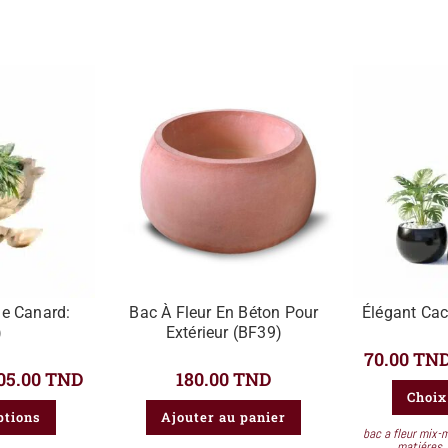
e Canard:
Bac À Fleur En Béton Pour
Élégant Cac
)
Extérieur (BF39)
70.00
TN
05.00
TND
180.00
TND
Choix
ptions
Ajouter au panier
bac a fleur mix-
matiéres
,