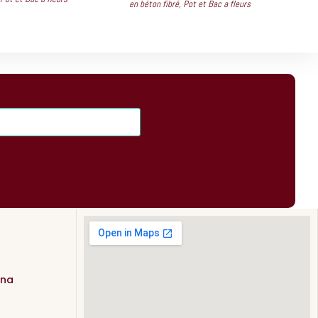
en béton fibré
,
Pot et Bac a fleurs
ana