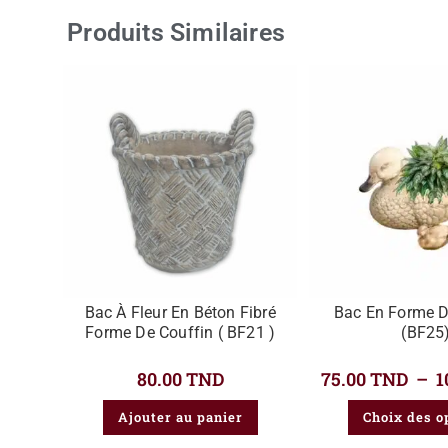
Produits Similaires
Bac À Fleur En Béton Fibré
Bac En Forme D
Forme De Couffin ( BF21 )
(BF25
80.00
TND
75.00
TND
–
1
Ajouter au panier
Choix des o