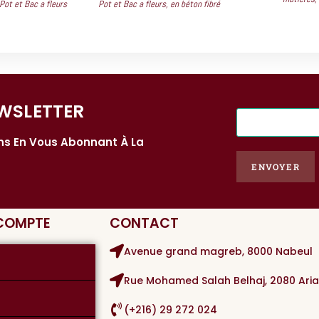
Pot et Bac a fleurs
Pot et Bac a fleurs
,
en béton fibré
WSLETTER​
E
-
ons En Vous Abonnant À La
m
a
ENVOYER
i
l
*
 COMPTE
CONTACT
Avenue grand magreb, 8000 Nabeul
Rue Mohamed Salah Belhaj, 2080 Ari
(+216) 29 272 024