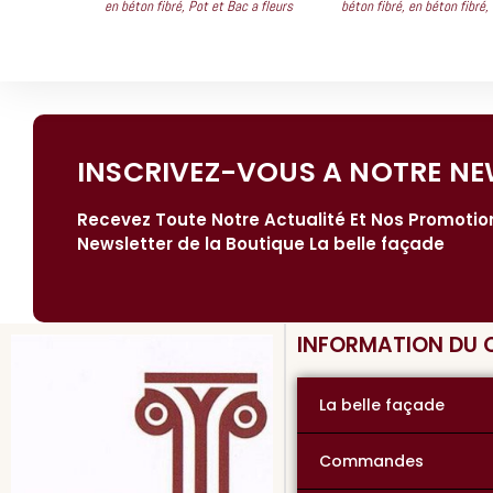
en béton fibré
,
Pot et Bac a fleurs
béton fibré
,
en béton fibré
,
INSCRIVEZ-VOUS A NOTRE NE
Recevez Toute Notre Actualité Et Nos Promoti
Newsletter de la Boutique La belle façade
INFORMATION DU
La belle façade
Commandes