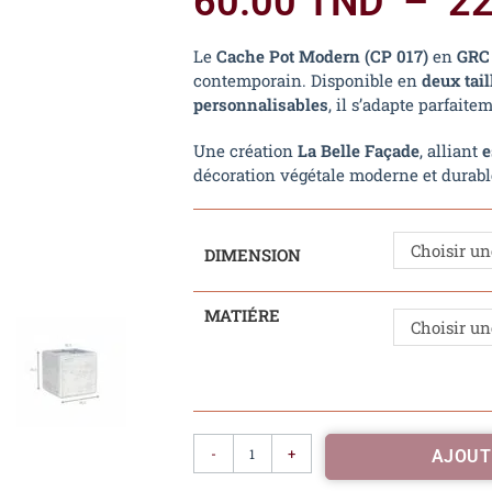
60.00
TND
–
2
Le
Cache Pot Modern (CP 017)
en
GRC 
contemporain. Disponible en
deux tail
personnalisables
, il s’adapte parfaite
Une création
La Belle Façade
, alliant
e
décoration végétale moderne et durabl
Choisir un
DIMENSION
MATIÉRE
Choisir un
-
+
AJOUT