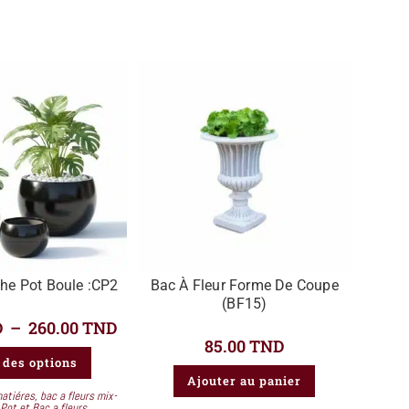
he Pot Boule :CP2
Bac À Fleur Forme De Coupe
(BF15)
D
–
260.00
TND
85.00
TND
 des options
Ajouter au panier
matiéres
,
bac a fleurs mix-
Pot et Bac a fleurs