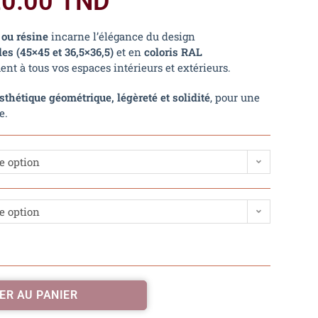
20.00
TND
ou résine
incarne l’élégance du design
les (45×45 et 36,5×36,5)
et en
coloris RAL
ment à tous vos espaces intérieurs et extérieurs.
sthétique géométrique, légèreté et solidité
, pour une
e.
e option
e option
ER AU PANIER