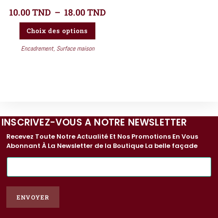
10.00
TND
–
18.00
TND
Choix des options
Encadrement
,
Surface maison
INSCRIVEZ-VOUS A NOTRE NEWSLETTER
Recevez Toute Notre Actualité Et Nos Promotions En Vous
Abonnant À La Newsletter de la Boutique La belle façade
E
-
m
a
ENVOYER
i
l