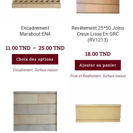
Encadrement
Revêtement 25*50 Joins
Marabout:EN4
Creux Lisse En GRC
(RV1213)
11.00
TND
–
25.00
TND
18.00
TND
Choix des options
Ajouter au panier
Encadrement
,
Surface maison
Frise et Revêtement
,
Surface maison